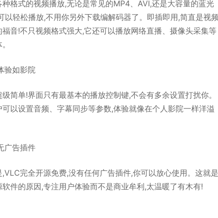
各种格式的视频播放,无论是常见的MP4、AVI,还是大容量的蓝光
都可以轻松播放,不用你另外下载编解码器了。即插即用,简直是视
的福音!不只视频格式强大,它还可以播放网络直播、摄像头采集等
体。
体验如影院
超级简单!界面只有最基本的播放控制键,不会有多余设置打扰你。
户可以设置音频、字幕同步等参数,体验就像在个人影院一样洋溢
无广告插件
,VLC完全开源免费,没有任何广告插件,你可以放心使用。这就
软件的原因,专注用户体验而不是商业牟利,太温暖了有木有!