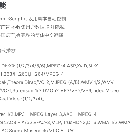
能
ppleScript,可以用脚本自动控制
广告,不收集用户数据,关注隐私
多国语言,有完整的简体中文翻译
格式播放
DivX® (1/2/3/4/5/6),MPEG-4 ASP,XviD,3ivX
,H.263/H.263i,H.264/MPEG-4
pak,Theora,Dirac/VC-2,MJPEG (A/B),WMV 1/2,WMV
VC-1,Sorenson 1/3,DV,On2 VP3/VP5/VP6,Indeo Video
Real Video(1/2/3/4)。
er 1/2,MP3 – MPEG Layer 3,AAC – MPEG-4
rbis,AC3 – A/52,E-AC-3,MLP/TrueHD>3,DTS,WMA 1/2,WMA
LAC,Speex,Musepack/MPC,ATRAC