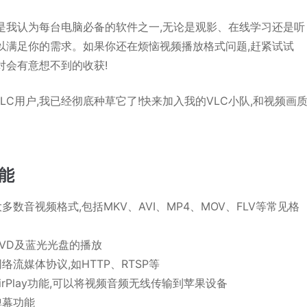
C是我认为每台电脑必备的软件之一,无论是观影、在线学习还是听
可以满足你的需求。如果你还在烦恼视频播放格式问题,赶紧试试
绝对会有意想不到的收获!
LC用户,我已经彻底种草它了!快来加入我的VLC小队,和视频画
~
能
多数音视频格式,包括MKV、AVI、MP4、MOV、FLV等常见格
VD及蓝光光盘的播放
络流媒体协议,如HTTP、RTSP等
irPlay功能,可以将视频音频无线传输到苹果设备
弹幕功能