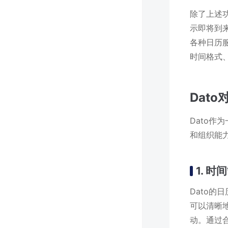
除了上述
示即将到
各种日历服
时间格式、与
Dat
Dato
和组织能力
1. 时
Dato
可以清晰
动。通过