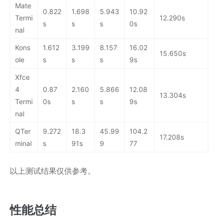
Mate
0.822
1.698
5.943
10.92
Termi
12.290s
s
s
s
0s
nal
Kons
1.612
3.199
8.157
16.02
15.650s
ole
s
s
s
9s
Xfce
4
0.87
2.160
5.866
12.08
13.304s
Termi
0s
s
s
9s
nal
QTer
9.272
18.3
45.99
104.2
17.208s
minal
s
91s
9
77
以上测试结果仅供参考。
性能总结