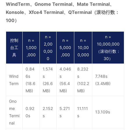
WindTerm、Gnome Terminal、Mate Terminal、
Konsole、Xfce4 Terminal、QTerminal（滚动行数：
100）
n =
n =
控制
n =
n =
n =
2,00
10,000,000
台工
1,000
5,000
10,00
0,00
（滚动行数：
具
,000
,000
0,000
0
30）
0.84
1.574
4.046
8.232
Wind
6s
s
s
s
7.748s
Term
(18.6
(26.6
(56.4
(102.2
(3.4MB)
MB)
MB)
MB)
MB)
Gno
me
0.92
2.152
5.271
11.111
13.109s
Termi
0s
s
s
s
nal