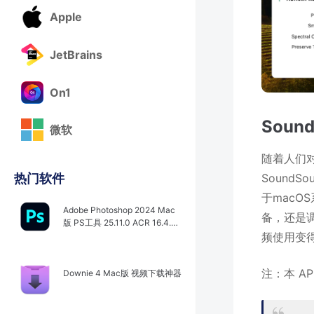
Apple
JetBrains
On1
Soun
微软
随着人们对
Sound
热门软件
于macO
Adobe Photoshop 2024 Mac
备，还是调
版 PS工具 25.11.0 ACR 16.4.0.
频使用变
1767
注：本 A
Downie 4 Mac版 视频下载神器