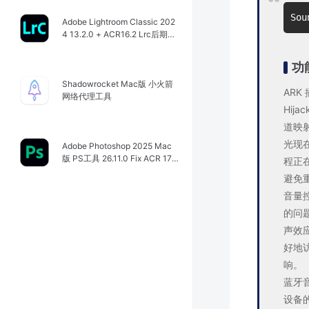
So
Adobe Lightroom Classic 202
4 13.2.0 + ACR16.2 Lrc后期图
像处理工具
功
Shadowrocket Mac版 小火箭
ARK
网络代理工具
Hij
道映射
光现
Adobe Photoshop 2025 Mac
版 PS工具 26.11.0 Fix ACR 17.
程正在
4.02272
避免
音量控
的问
声效
好地访
响。
蓝牙
设备