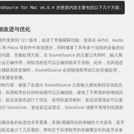
undSource for Mac v6.0.4 的更新内容主要包括以下几个方面：
能改进与优化
 插件更新到 12.1 版本，改进了音频捕获功能，使其在 Airfoil、Audio
ack 和 Piezo 等软件中表现更好，同时修复了具有多个流组的设备的信
问题。音频处理方面，当 SoundSource 的主窗口关闭时，输入测
在会正确停用，排除流程也可以正确排除其子流程。此外，当其他进
捕获系统音频时，SoundSource 会智能地禁用自己的音频处理，
重复播放音频。
制方面，修复了在退出 SoundSource 之前输入测光保持活动状态
题，应用程序在任何时候都可以正确排除，避免了不希望的倍增或回
应。延迟设置也进行了优化，使用快速导航时，延迟设置现在可以更
问 VoiceOver，更改延迟设置后，VoiceOver 读数不再受到负面影
音频设备的改进也非常显著，音频/视频同步的准确性大大提高，蓝牙
的延迟减少了几百毫秒。将特定于应用程序的音频重定向到蓝牙设备