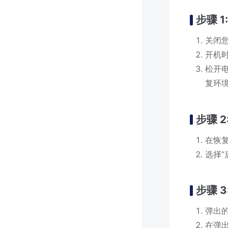
步骤 1
关闭
开机
松开电
复环
步骤 
在恢
选择
步骤 
弹出
在弹出