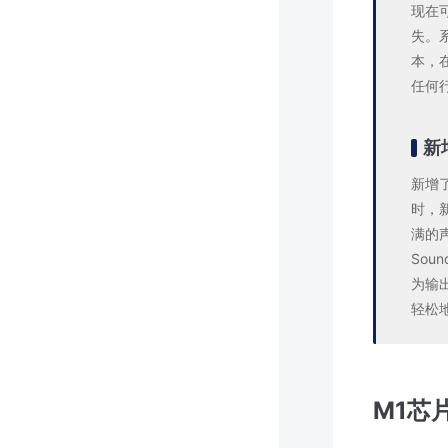
现在
失。系
本，在
任何
新
新增
时，新
满的
Sou
为输
轻松
M1芯