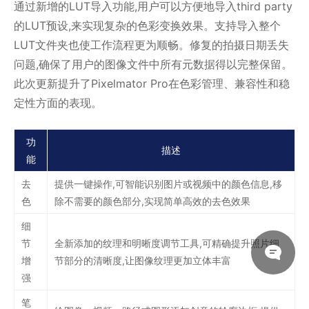
通过新增的LUT导入功能,用户可以方便地导入third party
的LUT预设,来实现复杂的色彩变换效果。支持导入整个
LUT文件夹也使工作流程更为顺畅。修复的拍摄日期丢失
问题,确保了用户的图像文件中所有元数据得以完整保留。
此次更新提升了Pixelmator Pro在色彩管理、兼容性和稳
定性方面的表现。
功
描述
能
去
提供一键操作,可智能识别图片或视频中的颜色信息,移
色
除不需要的颜色部分,实现简单高效的去色效果
细
节
全新添加的纹理和明晰度调节工具,可精确提升照片细
增
节部分的清晰度,让图像纹理更加立体丰富
强
笔