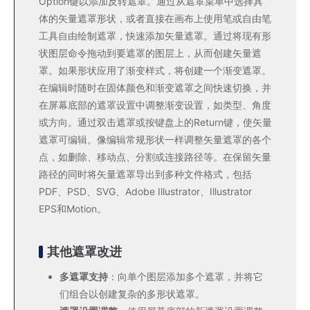
Option键以添加反转遮罩。通过从遮罩菜单中选择具
体的矢量遮罩形状，或者直接在画布上使用笔或自由笔
工具自由绘制遮罩，快速添加矢量遮罩。通过将现有形
状图层命令拖动到要遮罩的图层上，从而创建矢量遮
罩。如果形状应用了渐变样式，将创建一个渐变遮罩。
在编辑时随时在固体颜色和渐变遮罩之间快速切换，并
在屏幕底部的遮罩设置中调整渐变设置，如类型、角度
或方向。通过双击遮罩或按键盘上的Return键，使矢量
遮罩可编辑。像编辑常规形状一样调整矢量遮罩的各个
点，如删除、移动点、分割或连接路径等。在保留矢量
路径的同时将矢量遮罩导出到多种文件格式，包括
PDF、PSD、SVG、Adobe Illustrator、Illustrator
EPS和Motion。
其他遮罩改进
多遮罩支持
：向单个图层添加多个遮罩，并将它
们组合以创建复杂的多形状遮罩。