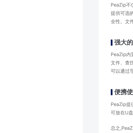
PeaZip
提供可选的
全性。文
强大
PeaZi
文件、查
可以通过
便携
PeaZi
可放在U
总之,Pe