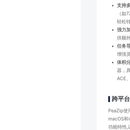
支持
（如7
轻松
强力
供额
任务
增强
体积
器，
ACE
跨平台
PeaZi
macOS
功能特性