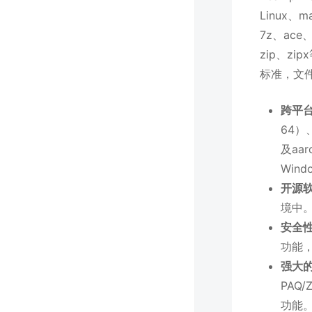
Linux
7z、ace、
zip、z
标准，文
跨平
64）、
及aar
Wind
开源
境中
安全
功能
强大
PAQ
功能