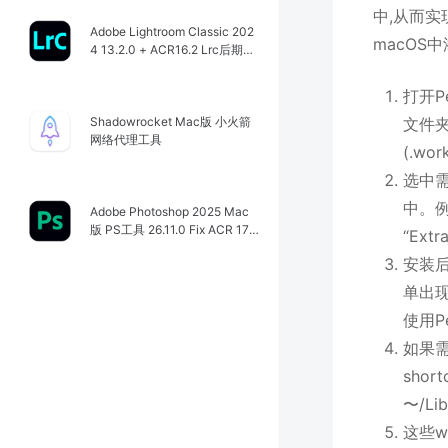
中,从而实
Adobe Lightroom Classic 202
macOS中
4 13.2.0 + ACR16.2 Lrc后期图
像处理工具
打开Pe
文件夹
Shadowrocket Mac版 小火箭
网络代理工具
(.w
选中需
中。例
Adobe Photoshop 2025 Mac
版 PS工具 26.11.0 Fix ACR 17.
“Ex
4.02272
安装后
单出现
使用P
如果
sho
〜/Li
这些wo