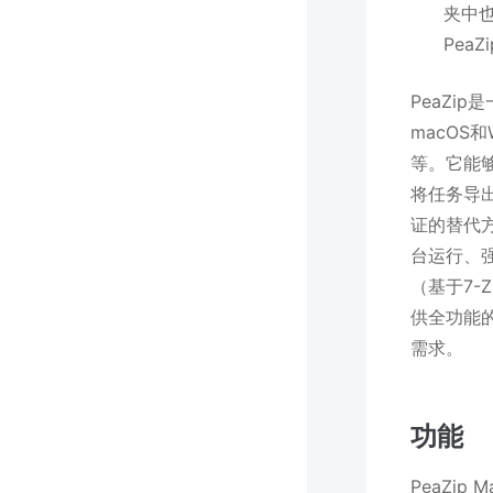
夹中
PeaZ
PeaZi
macOS和
等。它能
将任务导出
证的替代方
台运行、
（基于7-
供全功能
需求。
功能
PeaZi