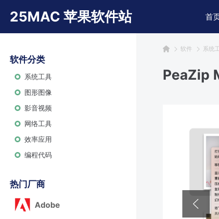
25MAC 苹果软件站
首
软件
系统
软件分类
PeaZi
系统工具
图形图像
影音视频
网络工具
效率应用
编程代码
热门厂商
Adobe