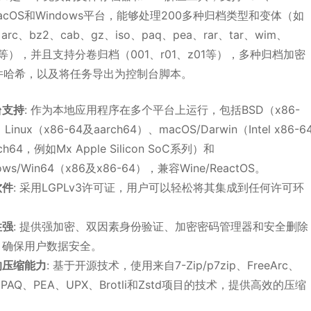
、macOS和Windows平台，能够处理200多种归档类型和变体（如
arc、bz2、cab、gz、iso、paq、pea、rar、tar、wim、
ipx等），并且支持分卷归档（001、r01、z01等），多种归档加密
件哈希，以及将任务导出为控制台脚本。
台支持
: 作为本地应用程序在多个平台上运行，包括BSD（x86-
Linux（x86-64及aarch64）、macOS/Darwin（Intel x86-6
ch64，例如Mx Apple Silicon SoC系列）和
ows/Win64（x86及x86-64），兼容Wine/ReactOS。
软件
: 采用LGPLv3许可证，用户可以轻松将其集成到任何许可环
。
性强
: 提供强加密、双因素身份验证、加密密码管理器和安全删除
，确保用户数据安全。
的压缩能力
: 基于开源技术，使用来自7-Zip/p7zip、FreeArc、
/ZPAQ、PEA、UPX、Brotli和Zstd项目的技术，提供高效的压缩
。