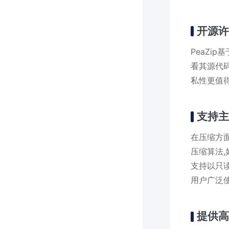
开源许
PeaZi
看其源代
私性更值得
支持
在压缩方面
压缩算法,如
支持以只读
用户广泛
提供