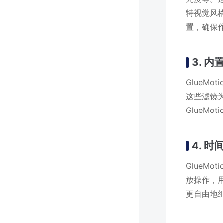
特视觉风格
置，确保
3. 
GlueM
这些滤镜
GlueM
4. 
GlueM
放操作，
更自由地