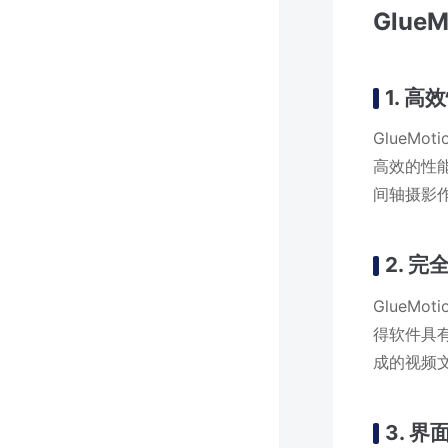
Glue
1. 高
GlueM
高效的性
间轴摄影
2. 完
GlueMo
得软件具有
成的视频
3. 界