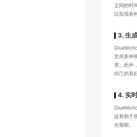
之间的时
以实现各
3. 生
GlueM
支持多种视
求。此外，
自己的喜
4. 实
GlueM
这有助于
合预期。