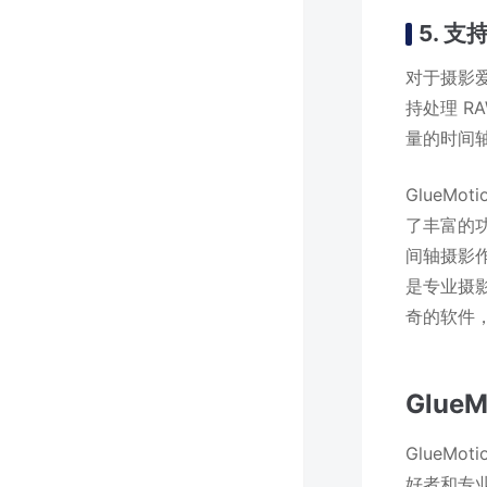
5. 支
对于摄影爱
持处理 
量的时间
GlueM
了丰富的功
间轴摄影
是专业摄影
奇的软件
Glu
GlueM
好者和专