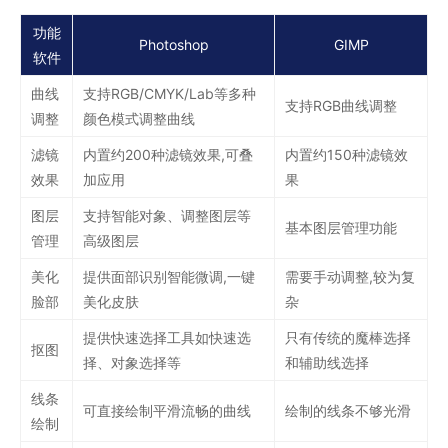
功能
Photoshop
GIMP
软件
曲线
支持RGB/CMYK/Lab等多种
支持RGB曲线调整
调整
颜色模式调整曲线
滤镜
内置约200种滤镜效果,可叠
内置约150种滤镜效
效果
加应用
果
图层
支持智能对象、调整图层等
基本图层管理功能
管理
高级图层
美化
提供面部识别智能微调,一键
需要手动调整,较为复
脸部
美化皮肤
杂
提供快速选择工具如快速选
只有传统的魔棒选择
抠图
择、对象选择等
和辅助线选择
线条
可直接绘制平滑流畅的曲线
绘制的线条不够光滑
绘制