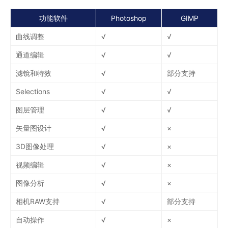
功能软件
Photoshop
GIMP
曲线调整
√
√
通道编辑
√
√
滤镜和特效
√
部分支持
Selections
√
√
图层管理
√
√
矢量图设计
√
×
3D图像处理
√
×
视频编辑
√
×
图像分析
√
×
相机RAW支持
√
部分支持
自动操作
√
×