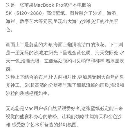
这是一张苹果MacBook Pro笔记本电脑的
5K（5120×2880）高清壁纸。图片融合了沙滩、海浪、
海岸、数字艺术等元素,呈现出大海与沙滩交汇的壮美景
色。
画面上半是蔚蓝的大海,海面上翻涌着洁白的浪花。下半则
是一望无际的沙滩,在阳光下呈现金黄色调。海天交际处,水
天一色,浩瀚无垠。左侧远处隐约可见峭壁和椰林,增添层次
感。
这种上下结合的布局,让人两相对比,更加感受到大自然的鬼
斧神工。5K超高清的分辨率呈现了细腻流畅的画质,海浪和
沙粒的质感栩栩如生。
无论您是Mac用户或自然景观爱好者,这张壁纸必定能带来
视觉的盛宴和身心的放松。让我们领略壮阔海天和金色沙
滩,感受数字艺术所营造的梦幻氛围。